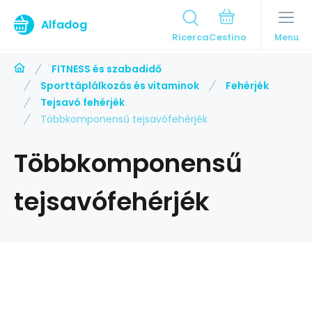
Alfadog
Ricerca
Menu
FITNESS és szabadidő
Sporttáplálkozás és vitaminok
Fehérjék
Tejsavó fehérjék
Többkomponensű tejsavófehérjék
Többkomponensű
tejsavófehérjék