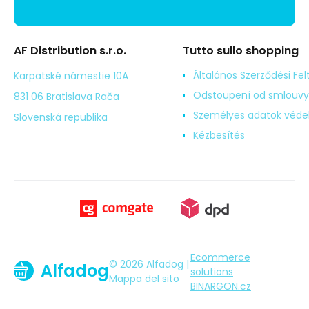
AF Distribution s.r.o.
Tutto sullo shopping
Általános Szerződési Fel
Karpatské námestie 10A
Odstoupení od smlouvy
831 06 Bratislava Rača
Személyes adatok véd
Slovenská republika
Kézbesítés
Ecommerce
© 2026 Alfadog |
Alfadog
solutions
Mappa del sito
BINARGON.cz