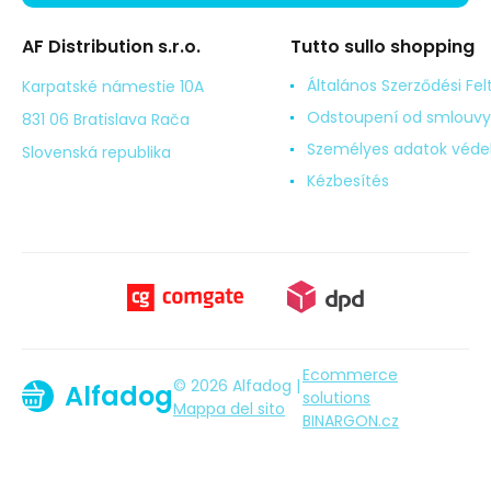
AF Distribution s.r.o.
Tutto sullo shopping
Általános Szerződési Fel
Karpatské námestie 10A
Odstoupení od smlouvy
831 06 Bratislava Rača
Személyes adatok véd
Slovenská republika
Kézbesítés
Ecommerce
© 2026 Alfadog |
Alfadog
solutions
Mappa del sito
BINARGON.cz