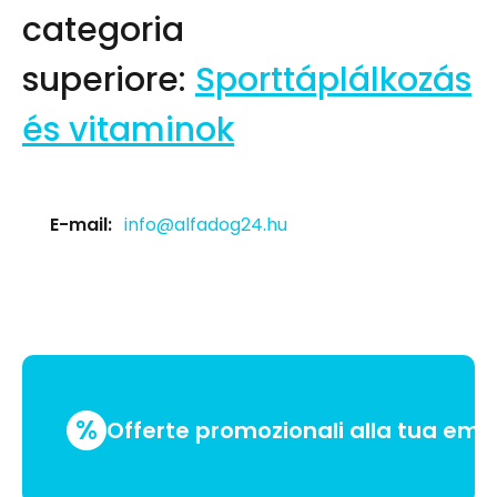
categoria
superiore:
Sporttáplálkozás
és vitaminok
E-mail:
info@alfadog24.hu
%
Offerte promozionali alla tua emai