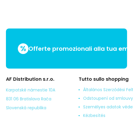
%
Offerte promozionali alla tua emai
AF Distribution s.r.o.
Tutto sullo shopping
Általános Szerződési Fel
Karpatské námestie 10A
Odstoupení od smlouvy
831 06 Bratislava Rača
Személyes adatok véd
Slovenská republika
Kézbesítés