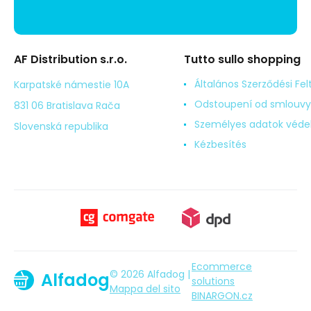
AF Distribution s.r.o.
Tutto sullo shopping
Általános Szerződési Fel
Karpatské námestie 10A
Odstoupení od smlouvy
831 06 Bratislava Rača
Személyes adatok véd
Slovenská republika
Kézbesítés
Ecommerce
© 2026 Alfadog |
Alfadog
solutions
Mappa del sito
BINARGON.cz