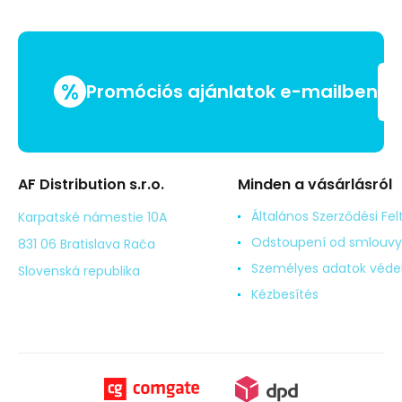
%
Promóciós ajánlatok e-mailben
AF Distribution s.r.o.
Minden a vásárlásról
Általános Szerződési Fel
Karpatské námestie 10A
Odstoupení od smlouvy
831 06 Bratislava Rača
Személyes adatok véd
Slovenská republika
Kézbesítés