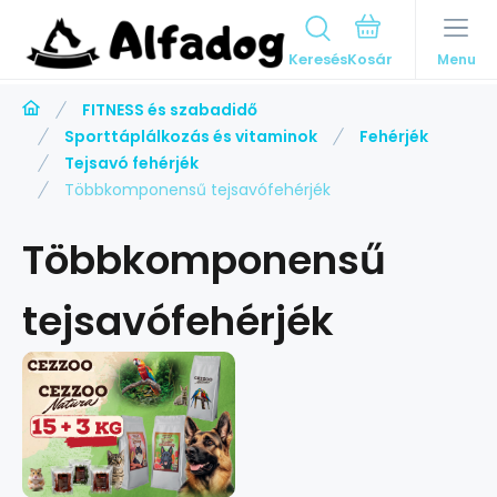
Keresés
Menu
FITNESS és szabadidő
Sporttáplálkozás és vitaminok
Fehérjék
Tejsavó fehérjék
Többkomponensű tejsavófehérjék
Többkomponensű
tejsavófehérjék