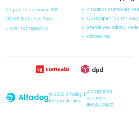
Általános Szerződési Fel
Karpatské námestie 10A
Odstoupení od smlouvy
831 06 Bratislava Rača
Személyes adatok véd
Slovenská republika
Kézbesítés
Ecommerce
© 2026 Alfadog |
Alfadog
solutions
Mappa del sito
BINARGON.cz