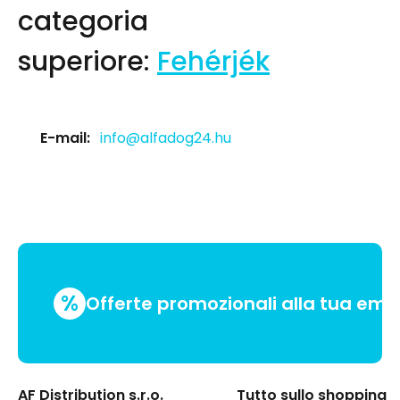
categoria
superiore:
Fehérjék
E-mail:
info@alfadog24.hu
%
Offerte promozionali alla tua emai
AF Distribution s.r.o.
Tutto sullo shopping