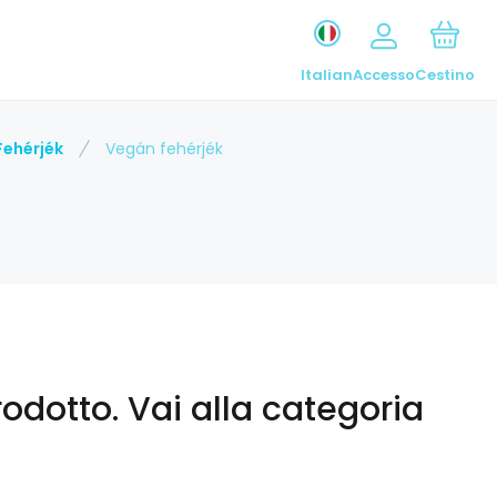
Italian
Accesso
Cestino
Fehérjék
Vegán fehérjék
odotto.
Vai alla categoria