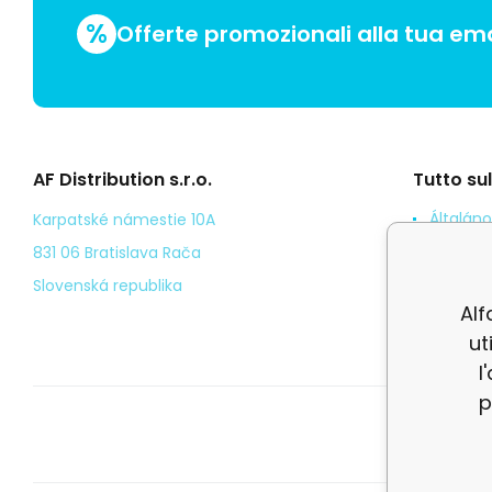
%
Offerte promozionali alla tua ema
AF Distribution s.r.o.
Tutto su
Általáno
Karpatské námestie 10A
Odstoup
831 06 Bratislava Rača
Személy
Slovenská republika
Alf
Kézbesí
ut
l
p