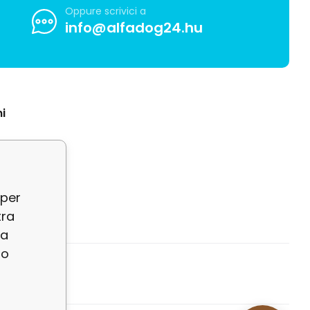
Oppure scrivici a
info@alfadog24.hu
i
 per
tra
la
so