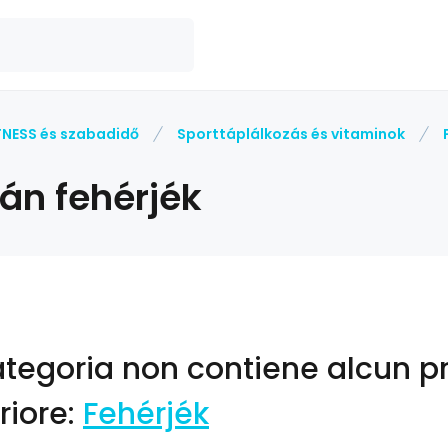
TNESS és szabadidő
Sporttáplálkozás és vitaminok
án fehérjék
ategoria non contiene alcun pr
riore:
Fehérjék