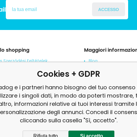
il
ACCESSO
llo shopping
Maggiori informazion
s Szerződési Feltételek
Blog
ení od smlouvy
Denuncia
Cookies + GDPR
es adatok védelme
revisione
adog e i partneri hanno bisogno del tuo consenso
tés
ilizzare i singoli dati, in modo da poterti mostrare, 
'altro, informazioni relative ai tuoi interessi tramite 
ersonalizzazione degli annunci. Concedi il consen
cliccando sulla casella "Sì, accetto".
Rifiuta tutto
Si accetto