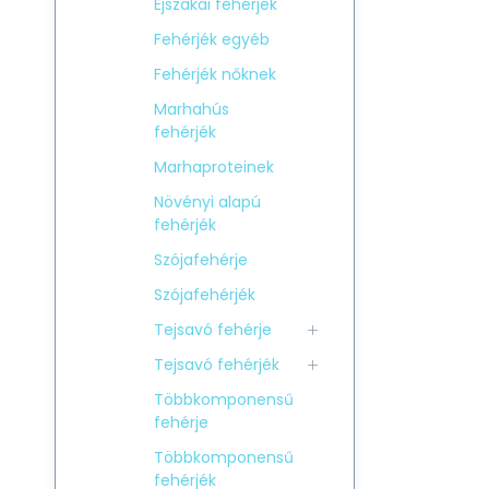
Éjszakai fehérjék
Fehérjék egyéb
Fehérjék nőknek
Marhahús
fehérjék
Marhaproteinek
Növényi alapú
fehérjék
Szójafehérje
Szójafehérjék
Tejsavó fehérje
Tejsavó fehérjék
Többkomponensű
fehérje
Többkomponensű
fehérjék