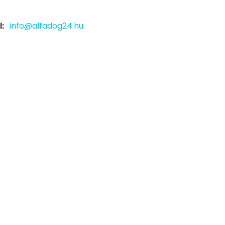
:
info@alfadog24.hu