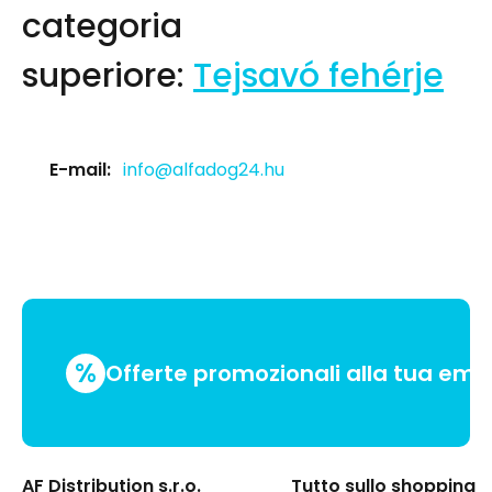
categoria
superiore:
Tejsavó fehérje
E-mail:
info@alfadog24.hu
%
Offerte promozionali alla tua emai
AF Distribution s.r.o.
Tutto sullo shopping