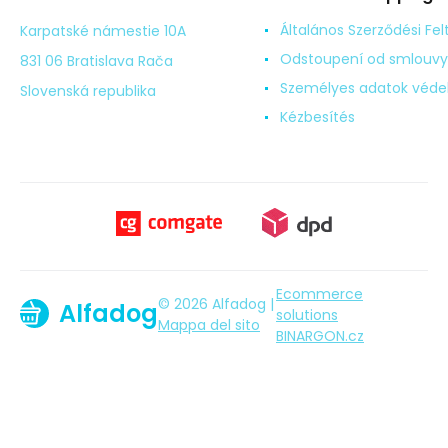
Általános Szerződési Fel
Karpatské námestie 10A
Odstoupení od smlouvy
831 06 Bratislava Rača
Személyes adatok véd
Slovenská republika
Kézbesítés
Ecommerce
© 2026 Alfadog |
Alfadog
solutions
Mappa del sito
BINARGON.cz