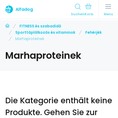
Alfadog
Suchen
Menu
FITNESS és szabadidő
Sporttáplálkozás és vitaminok
Fehérjék
Marhaproteinek
Marhaproteinek
Die Kategorie enthält keine
Produkte.
Gehen Sie zur