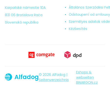
Általános Szerződési Fel
Karpatské námestie 10A
Odstoupení od smlouvy
831 06 Bratislava Rača
Személyes adatok véd
Slovenská republika
Kézbesítés
Eshops &
© 2026 Alfadog |
Alfadog
webseiten
Seitenverzeichnis
BINARGON.cz