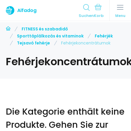
Alfadog
Suchen
Menu
FITNESS és szabadidő
Sporttáplálkozás és vitaminok
Fehérjék
Tejsavó fehérje
Fehérjekoncentrátumok
Fehérjekoncentrátumo
Die Kategorie enthält keine
Produkte.
Gehen Sie zur