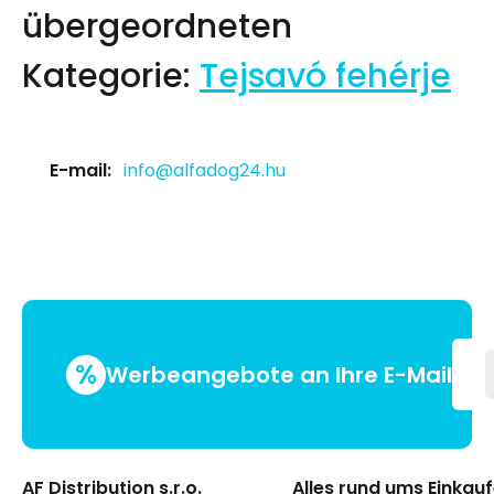
übergeordneten
Kategorie:
Tejsavó fehérje
E-mail:
info@alfadog24.hu
%
Werbeangebote an Ihre E-Mail
AF Distribution s.r.o.
Alles rund ums Einkau