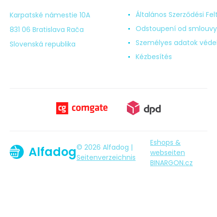
Általános Szerződési Fel
Karpatské námestie 10A
Odstoupení od smlouvy
831 06 Bratislava Rača
Személyes adatok véd
Slovenská republika
Kézbesítés
Eshops &
© 2026 Alfadog |
Alfadog
webseiten
Seitenverzeichnis
BINARGON.cz