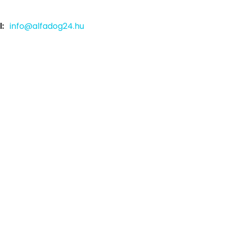
:
info@alfadog24.hu