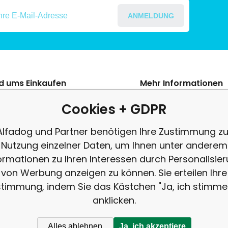
ANMELDUNG
nd ums Einkaufen
Mehr Informationen
s Szerződési Feltételek
Blog
Cookies + GDPR
ení od smlouvy
Beschwerde
Alfadog und Partner benötigen Ihre Zustimmung zu
es adatok védelme
Rezension
Nutzung einzelner Daten, um Ihnen unter anderem
tés
ormationen zu Ihren Interessen durch Personalisie
von Werbung anzeigen zu können. Sie erteilen Ihre
timmung, indem Sie das Kästchen "Ja, ich stimme
anklicken.
Alles ablehnen
Ja, ich akzeptiere