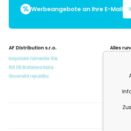
%
Werbeangebote an Ihre E-Mail
AF Distribution s.r.o.
Alles ru
Általáno
Karpatské námestie 10A
Odstoup
831 06 Bratislava Rača
Személy
Slovenská republika
Kézbesí
Inf
Zus