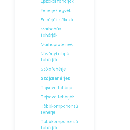
Éjszakai fehérjék
Fehérjék egyéb
Fehérjék nőknek
Marhahús
fehérjék
Marhaproteinek
Növényi alapú
fehérjék
Szójafehérje
Szójafehérjék
Tejsavó fehérje
Tejsavó fehérjék
Többkomponensű
fehérje
Többkomponensű
fehérjék