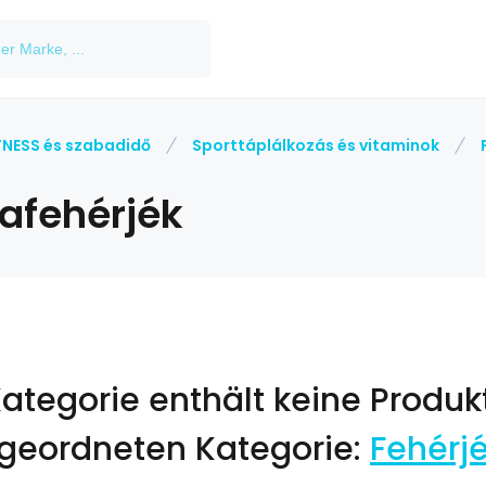
TNESS és szabadidő
Sporttáplálkozás és vitaminok
jafehérjék
Kategorie enthält keine Produk
geordneten Kategorie:
Fehérj