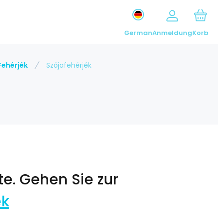
German
Anmeldung
Korb
Fehérjék
Szójafehérjék
te.
Gehen Sie zur
ék