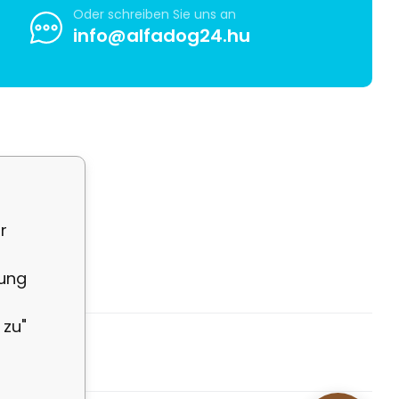
Oder schreiben Sie uns an
info@alfadog24.hu
r
rung
 zu"