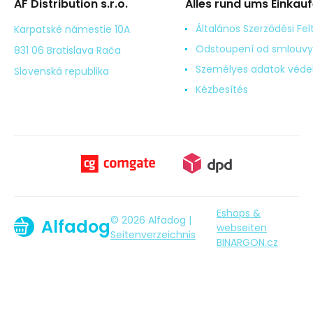
AF Distribution s.r.o.
Alles rund ums Einkau
Általános Szerződési Fel
Karpatské námestie 10A
Odstoupení od smlouvy
831 06 Bratislava Rača
Személyes adatok véd
Slovenská republika
Kézbesítés
Eshops &
© 2026 Alfadog |
Alfadog
webseiten
Seitenverzeichnis
BINARGON.cz