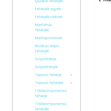
Éjszakai fehérjék
Fehérjék egyéb
Fehérjék nőknek
Marhahús
fehérjék
Marhaproteinek
Növényi alapú
fehérjék
Szójafehérje
Szójafehérjék
Tejsavó fehérje
Tejsavó fehérjék
Többkomponensű
fehérje
Többkomponensű
fehérjék