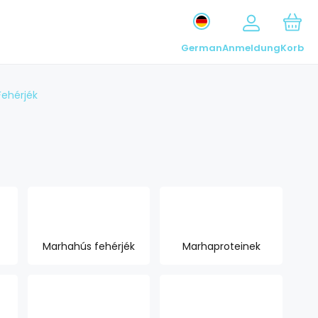
German
Anmeldung
Korb
Fehérjék
Marhahús fehérjék
Marhaproteinek