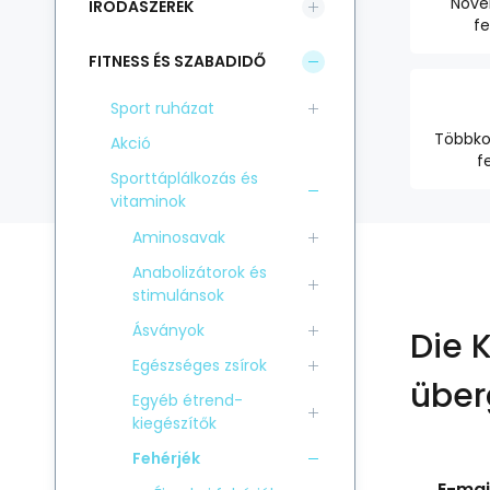
Növé
IRODASZEREK
fe
FITNESS ÉS SZABADIDŐ
Sport ruházat
Többk
Akció
f
Sporttáplálkozás és
vitaminok
Aminosavak
Anabolizátorok és
stimulánsok
Ásványok
Die 
Egészséges zsírok
über
Egyéb étrend-
kiegészítők
Fehérjék
E-mail