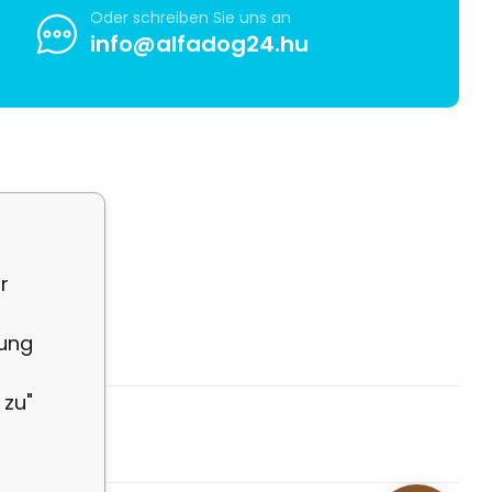
Oder schreiben Sie uns an
info@alfadog24.hu
r
rung
 zu"