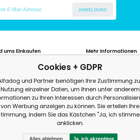
ANMELDUNG
nd ums Einkaufen
Mehr Informationen
s Szerződési Feltételek
Blog
Cookies + GDPR
ení od smlouvy
Beschwerde
Alfadog und Partner benötigen Ihre Zustimmung zu
es adatok védelme
Rezension
Nutzung einzelner Daten, um Ihnen unter anderem
tés
ormationen zu Ihren Interessen durch Personalisie
von Werbung anzeigen zu können. Sie erteilen Ihre
timmung, indem Sie das Kästchen "Ja, ich stimme
anklicken.
Alles ablehnen
Ja, ich akzeptiere