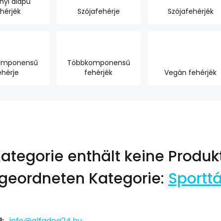
nyi alapú
hérjék
Szójafehérje
Szójafehérjék
omponensű
Többkomponensű
ehérje
fehérjék
Vegán fehérjék
Kategorie enthält keine Produk
geordneten Kategorie:
Sportt
:
info@alfadog24.hu