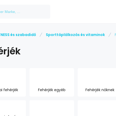
TNESS és szabadidő
Sporttáplálkozás és vitaminok
érjék
ai fehérjék
Fehérjék egyéb
Fehérjék nőknek