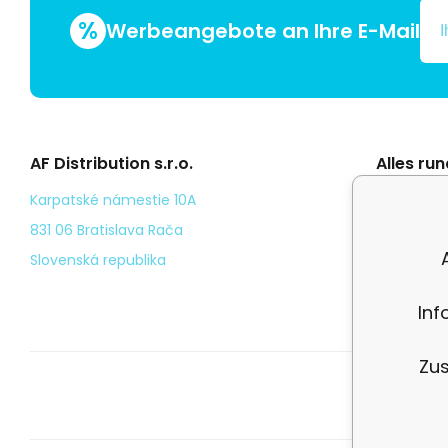
%
Werbeangebote an Ihre E-Mail
AF Distribution s.r.o.
Alles ru
Általáno
Karpatské námestie 10A
Odstoup
831 06 Bratislava Rača
Személy
Slovenská republika
Kézbesí
Inf
Zus