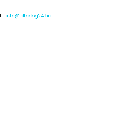
:
info@alfadog24.hu