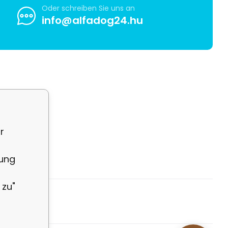
Oder schreiben Sie uns an
info@alfadog24.hu
r
rung
 zu"