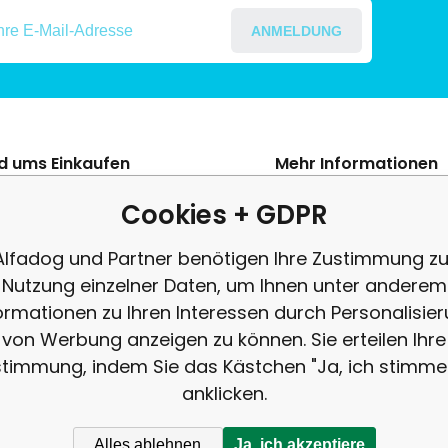
ANMELDUNG
nd ums Einkaufen
Mehr Informationen
s Szerződési Feltételek
Blog
Cookies + GDPR
ení od smlouvy
Beschwerde
Alfadog und Partner benötigen Ihre Zustimmung zu
es adatok védelme
Rezension
Nutzung einzelner Daten, um Ihnen unter anderem
tés
ormationen zu Ihren Interessen durch Personalisie
von Werbung anzeigen zu können. Sie erteilen Ihre
timmung, indem Sie das Kästchen "Ja, ich stimme
anklicken.
Alles ablehnen
Ja, ich akzeptiere