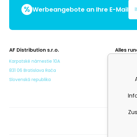
%
Werbeangebote an Ihre E-Mail
AF Distribution s.r.o.
Alles ru
Általáno
Karpatské námestie 10A
Odstoup
831 06 Bratislava Rača
Személy
Slovenská republika
Kézbesí
Inf
Zus