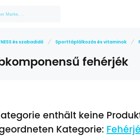
TNESS és szabadidő
Sporttáplálkozás és vitaminok
bkomponensű fehérjék
Kategorie enthält keine Produk
geordneten Kategorie:
Fehérj