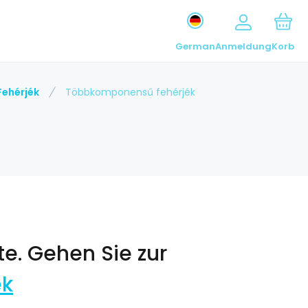
German
Anmeldung
Korb
Fehérjék
Többkomponensű fehérjék
te.
Gehen Sie zur
ék