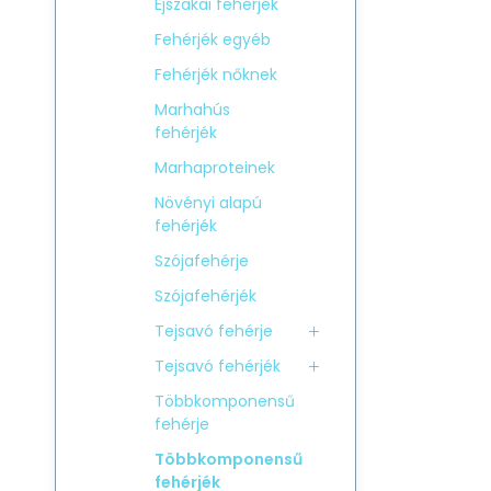
Éjszakai fehérjék
Fehérjék egyéb
Fehérjék nőknek
Marhahús
fehérjék
Marhaproteinek
Növényi alapú
fehérjék
Szójafehérje
Szójafehérjék
Tejsavó fehérje
Tejsavó fehérjék
Többkomponensű
fehérje
Többkomponensű
fehérjék