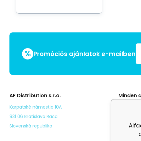
%
Promóciós ajánlatok e-mailben
AF Distribution s.r.o.
Minden a
Általáno
Karpatské námestie 10A
Odstoup
831 06 Bratislava Rača
Alfa
Személy
Slovenská republika
Kézbesí