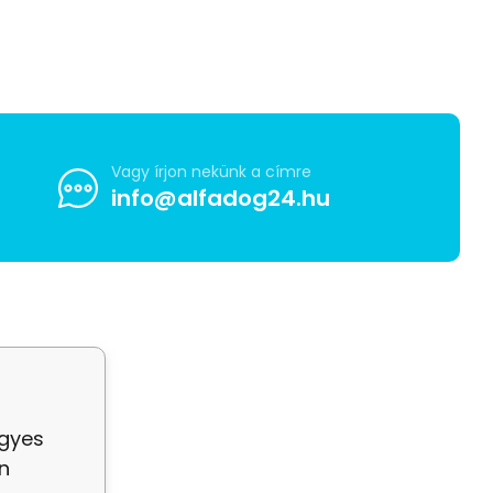
Vagy írjon nekünk a címre
info@alfadog24.hu
egyes
n