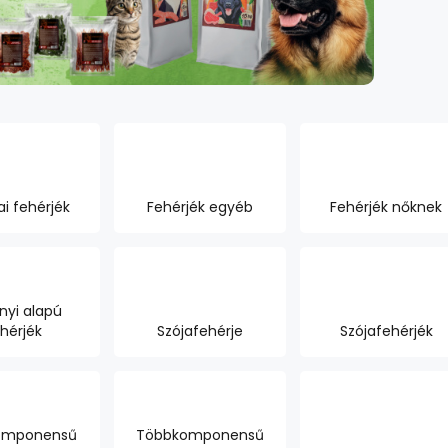
ai fehérjék
Fehérjék egyéb
Fehérjék nőknek
nyi alapú
hérjék
Szójafehérje
Szójafehérjék
omponensű
Többkomponensű