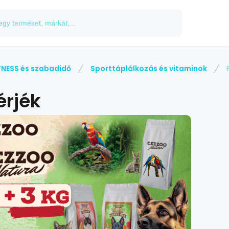
TNESS és szabadidő
Sporttáplálkozás és vitaminok
érjék