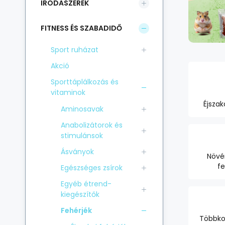
IRODASZEREK
FITNESS ÉS SZABADIDŐ
Sport ruházat
Akció
Sporttáplálkozás és
vitaminok
Éjszak
Aminosavak
Anabolizátorok és
stimulánsok
Ásványok
Növé
fe
Egészséges zsírok
Egyéb étrend-
kiegészítők
Fehérjék
Többk