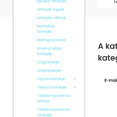
Éjszakai fehérjék
f
Fehérjék egyéb
Fehérjék nőknek
Marhahús
fehérjék
Marhaproteinek
A ka
Növényi alapú
fehérjék
kate
Szójafehérje
Szójafehérjék
Tejsavó fehérje
E-mail
Tejsavó fehérjék
Többkomponensű
fehérje
Többkomponensű
fehérjék