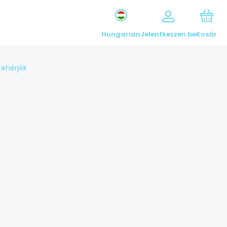
Hungarian
Jelentkezzen be
Kosár
Fehérjék