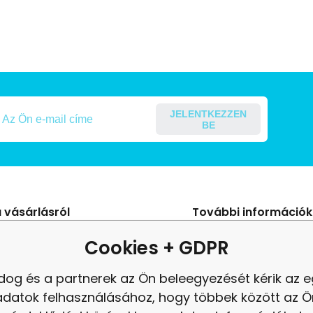
JELENTKEZZEN
BE
 vásárlásról
További információk
s Szerződési Feltételek
Blog
Cookies + GDPR
ení od smlouvy
panasz
dog és a partnerek az Ön beleegyezését kérik az 
es adatok védelme
Felülvizsgálat
adatok felhasználásához, hogy többek között az Ö
tés