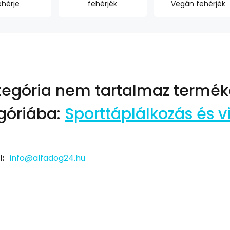
ehérje
fehérjék
Vegán fehérjék
tegória nem tartalmaz termék
góriába:
Sporttáplálkozás és 
:
info@alfadog24.hu