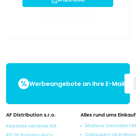
IN DEN KORB
%
Werbeangebote an Ihre E-Mail
AF Distribution s.r.o.
Alles rund ums Einkau
Általános Szerződési Fel
Karpatské námestie 10A
Odstoupení od smlouvy
831 06 Bratislava Rača