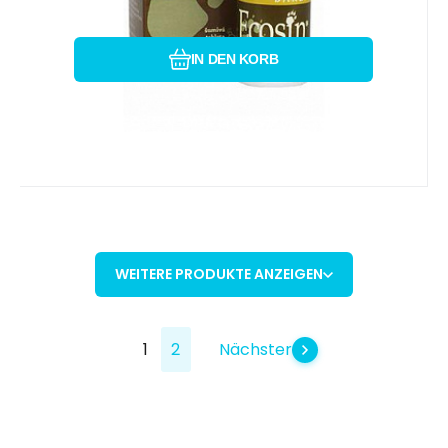
IN DEN KORB
WEITERE PRODUKTE ANZEIGEN
1
2
Nächster