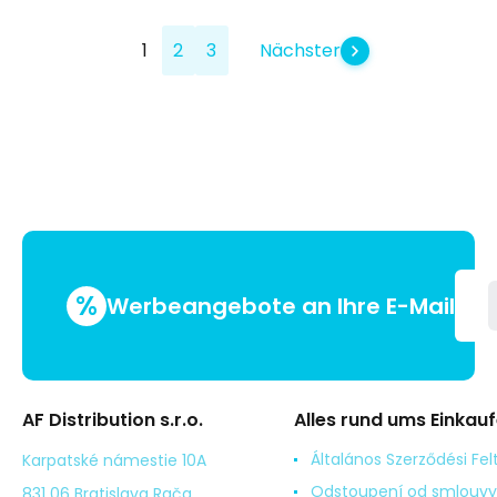
1
2
3
Nächster
%
Werbeangebote an Ihre E-Mail
AF Distribution s.r.o.
Alles rund ums Einkau
Általános Szerződési Fel
Karpatské námestie 10A
Odstoupení od smlouvy
831 06 Bratislava Rača