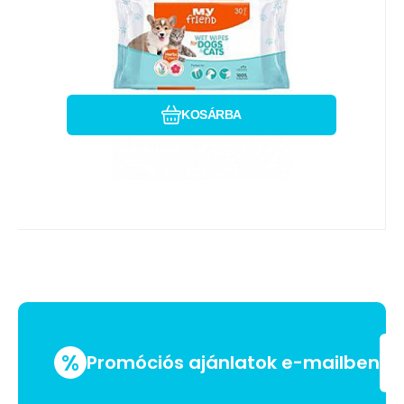
állattartó számára. A kellem
Hasonlítsa össze
Kedvenc
KOSÁRBA
%
Promóciós ajánlatok e-mailben