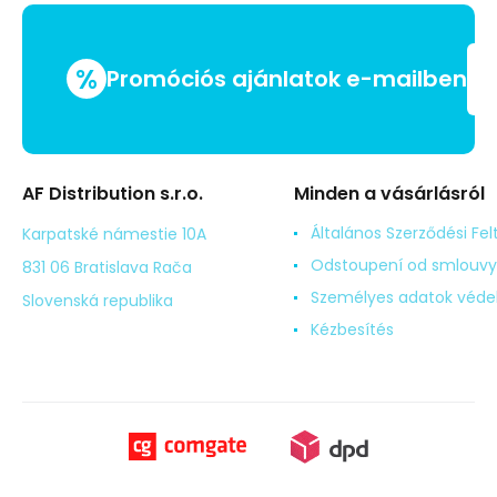
%
Promóciós ajánlatok e-mailben
AF Distribution s.r.o.
Minden a vásárlásról
Általános Szerződési Fel
Karpatské námestie 10A
Odstoupení od smlouvy
831 06 Bratislava Rača
Személyes adatok véd
Slovenská republika
Kézbesítés