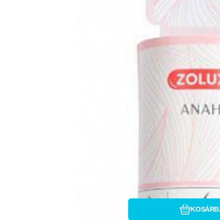
Hasonlítsa 
Kedven
KOSÁRB