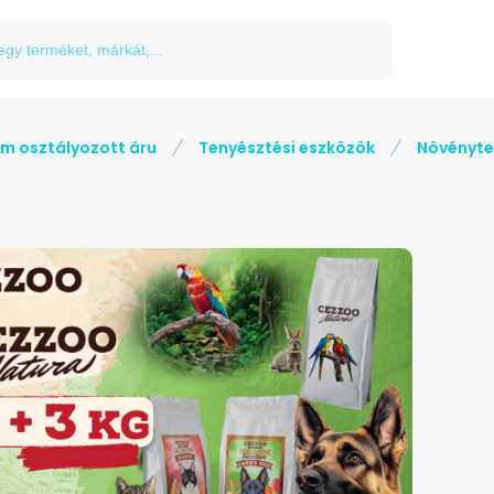
m osztályozott áru
Tenyésztési eszközök
Növényte