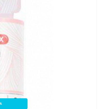
össze
c
A