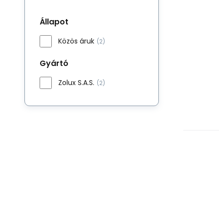
Állapot
Közös áruk
(2)
Gyártó
Zolux S.A.S.
(2)