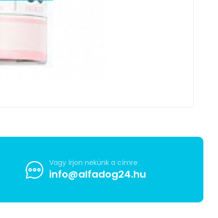
Vagy írjon nekünk a címre
info@alfadog24.hu