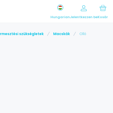
Hungarian
Jelentkezzen be
Kosár
rmesztési szükségletek
Macskák
Olló