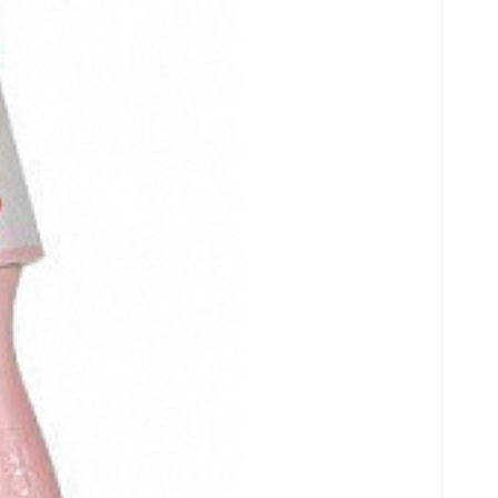
ssze
c