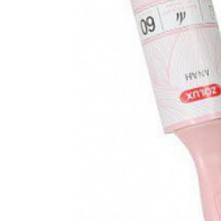
Hasonlítsa ö
Kedven