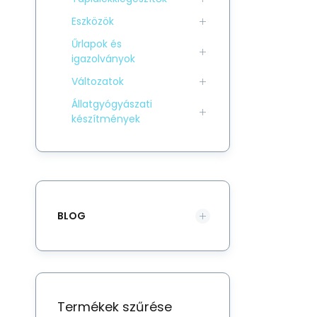
Eszközök
Űrlapok és
igazolványok
Változatok
Állatgyógyászati
készítmények
BLOG
Termékek szűrése