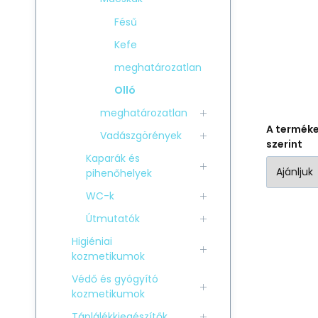
Fésű
Kefe
meghatározatlan
Olló
meghatározatlan
A termék
Vadászgörények
szerint
Kaparák és
pihenőhelyek
WC-k
Útmutatók
Higiéniai
kozmetikumok
Védő és gyógyító
kozmetikumok
Táplálékkiegészítők