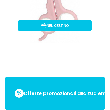
Confrontare
Preferito
NEL CESTINO
%
Offerte promozionali alla tua emai