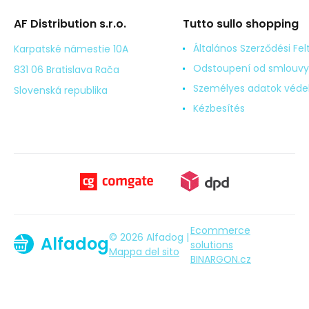
AF Distribution s.r.o.
Tutto sullo shopping
Általános Szerződési Fel
Karpatské námestie 10A
Odstoupení od smlouvy
831 06 Bratislava Rača
Személyes adatok véd
Slovenská republika
Kézbesítés
Ecommerce
© 2026 Alfadog |
Alfadog
solutions
Mappa del sito
BINARGON.cz