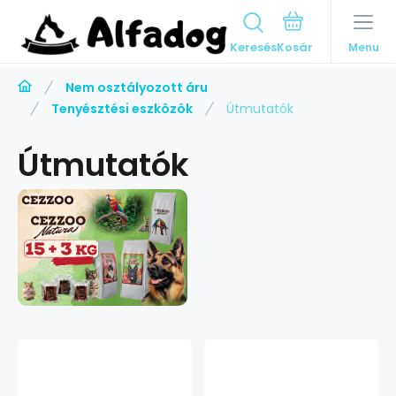
Keresés
Menu
Nem osztályozott áru
Tenyésztési eszközök
Útmutatók
Útmutatók