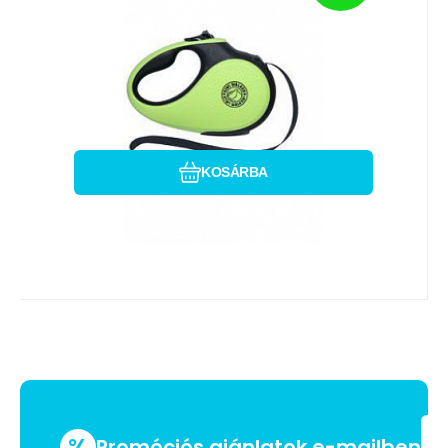
van szórakozással és minőséggel, és ezek
az értékek termék
Hasonlítsa össze
Kedvenc
KOSÁRBA
%
Promóciós ajánlatok e-mailben