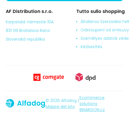
AF Distribution s.r.o.
Tutto sullo shopping
Általános Szerződési Fel
Karpatské námestie 10A
Odstoupení od smlouvy
831 06 Bratislava Rača
Személyes adatok véd
Slovenská republika
Kézbesítés
Ecommerce
© 2026 Alfadog |
Alfadog
solutions
Mappa del sito
BINARGON.cz