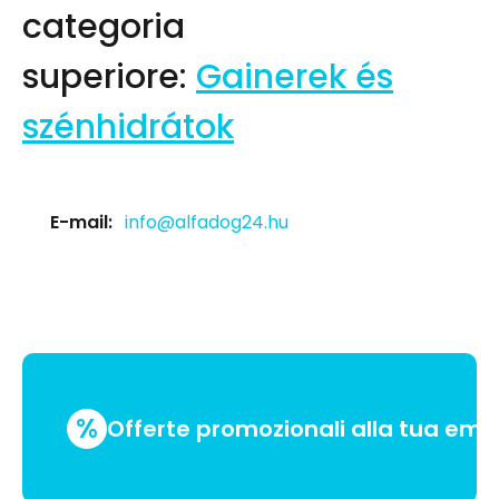
categoria
superiore:
Gainerek és
szénhidrátok
E-mail:
info@alfadog24.hu
%
Offerte promozionali alla tua emai