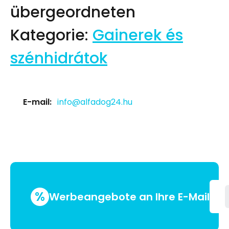
übergeordneten
Kategorie:
Gainerek és
szénhidrátok
E-mail:
info@alfadog24.hu
%
Werbeangebote an Ihre E-Mail