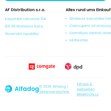
AF Distribution s.r.o.
Alles rund ums Einkau
Általános Szerződési Fel
Karpatské námestie 10A
Odstoupení od smlouvy
831 06 Bratislava Rača
Személyes adatok véd
Slovenská republika
Kézbesítés
Eshops &
© 2026 Alfadog |
Alfadog
webseiten
Seitenverzeichnis
BINARGON.cz