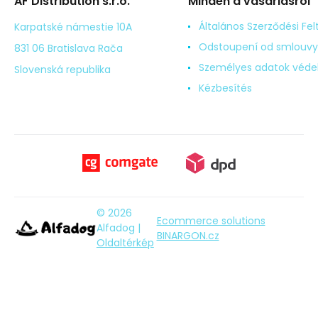
AF Distribution s.r.o.
Minden a vásárlásról
Általános Szerződési Fel
Karpatské námestie 10A
Odstoupení od smlouvy
831 06 Bratislava Rača
Személyes adatok véd
Slovenská republika
Kézbesítés
© 2026
Ecommerce solutions
Alfadog |
BINARGON.cz
Oldaltérkép