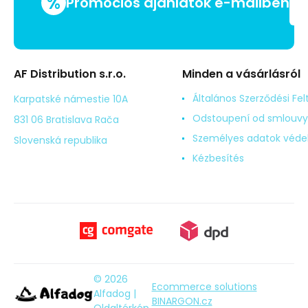
%
Promóciós ajánlatok e-mailben
AF Distribution s.r.o.
Minden a vásárlásról
Általános Szerződési Fel
Karpatské námestie 10A
Odstoupení od smlouvy
831 06 Bratislava Rača
Személyes adatok véd
Slovenská republika
Kézbesítés
© 2026
Ecommerce solutions
Alfadog |
BINARGON.cz