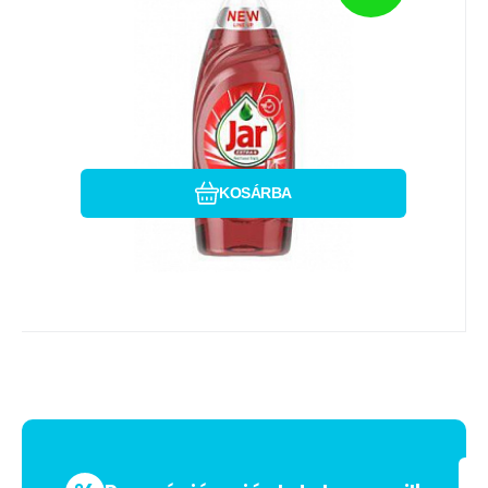
Forest Fruits 650ml
A JAR mosogatószerrel megszabadíthatja
edényeit a zsírtól és egyéb
szennyeződésektől. Könnyed parfüm
Hasonlítsa össze
Kedvenc
KOSÁRBA