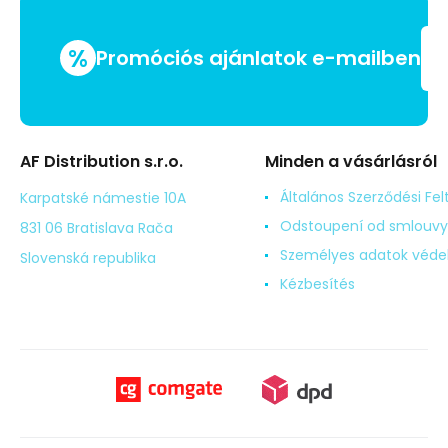
%
Promóciós ajánlatok e-mailben
AF Distribution s.r.o.
Minden a vásárlásról
Általános Szerződési Fel
Karpatské námestie 10A
Odstoupení od smlouvy
831 06 Bratislava Rača
Személyes adatok véd
Slovenská republika
Kézbesítés