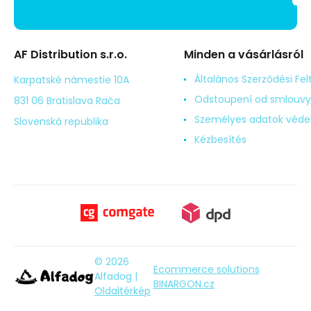
AF Distribution s.r.o.
Minden a vásárlásról
Általános Szerződési Fel
Karpatské námestie 10A
Odstoupení od smlouvy
831 06 Bratislava Rača
Személyes adatok véd
Slovenská republika
Kézbesítés
© 2026
Ecommerce solutions
Alfadog |
BINARGON.cz
Oldaltérkép