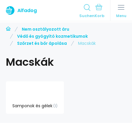
Alfadog
Suchen
Menu
Nem osztályozott áru
Védő és gyógyító kozmetikumok
Szőrzet és bőr ápolása
Macskák
Macskák
Samponok és gélek
1