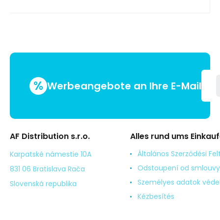
%
Werbeangebote an Ihre E-Mail
AF Distribution s.r.o.
Alles rund ums Einkau
Általános Szerződési Fel
Karpatské námestie 10A
Odstoupení od smlouvy
831 06 Bratislava Rača
Személyes adatok véd
Slovenská republika
Kézbesítés