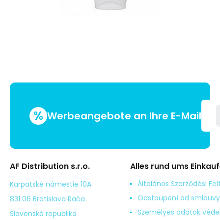
%
Werbeangebote an Ihre E-Mail
AF Distribution s.r.o.
Alles rund ums Einkau
Általános Szerződési Fel
Karpatské námestie 10A
Odstoupení od smlouvy
831 06 Bratislava Rača
Személyes adatok véd
Slovenská republika