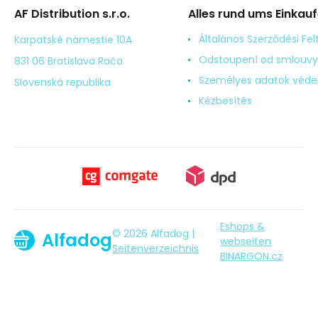
AF Distribution s.r.o.
Alles rund ums Einkau
Általános Szerződési Fel
Karpatské námestie 10A
Odstoupení od smlouvy
831 06 Bratislava Rača
Személyes adatok véd
Slovenská republika
Kézbesítés
Eshops &
© 2026 Alfadog |
Alfadog
webseiten
Seitenverzeichnis
BINARGON.cz