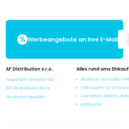
%
Werbeangebote an Ihre E-Mail
AF Distribution s.r.o.
Alles rund ums Einkau
Általános Szerződési Fel
Karpatské námestie 10A
Odstoupení od smlouvy
831 06 Bratislava Rača
Személyes adatok véd
Slovenská republika
Kézbesítés