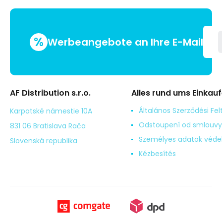
%
Werbeangebote an Ihre E-Mail
AF Distribution s.r.o.
Alles rund ums Einkau
Általános Szerződési Fel
Karpatské námestie 10A
Odstoupení od smlouvy
831 06 Bratislava Rača
Személyes adatok véd
Slovenská republika
Kézbesítés