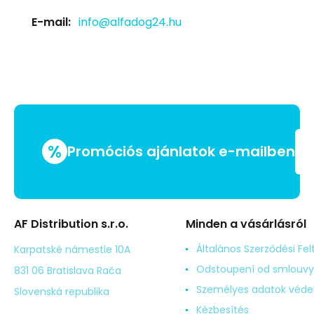
E-mail:
info@alfadog24.hu
%
Promóciós ajánlatok e-mailben
AF Distribution s.r.o.
Minden a vásárlásról
Általános Szerződési Fel
Karpatské námestie 10A
Odstoupení od smlouvy
831 06 Bratislava Rača
Személyes adatok véd
Slovenská republika
Kézbesítés