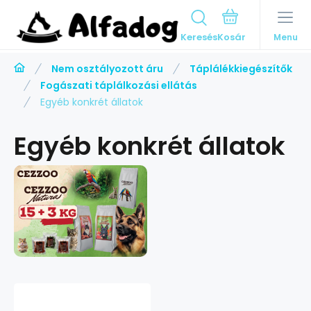
Keresés
Menu
Nem osztályozott áru
Táplálékkiegészítők
Fogászati táplálkozási ellátás
Egyéb konkrét állatok
Egyéb konkrét állatok