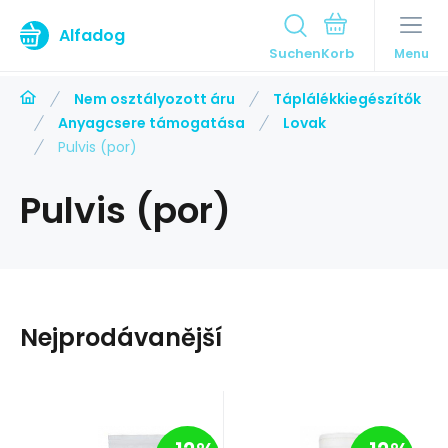
Alfadog
Suchen
Menu
Nem osztályozott áru
Táplálékkiegészítők
Anyagcsere támogatása
Lovak
Pulvis (por)
Pulvis (por)
Nejprodávanější
EAN:
Anbietercode:
8588004252509
Code:
45004
EAN:
Anbietercode:
8594038410679
Code:
36221
Raktáron
Raktáron
International Probiotic
Mikrop ČEBÍN a.s.