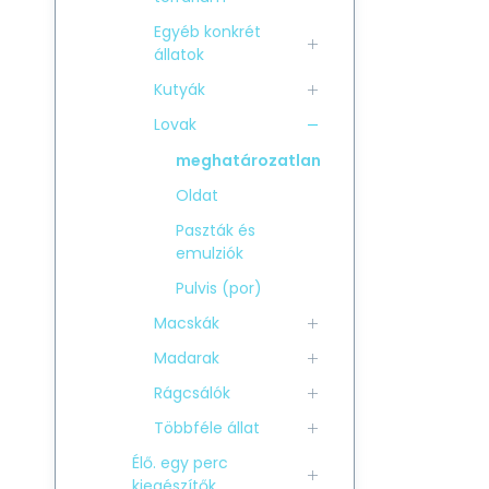
Egyéb konkrét
állatok
Kutyák
Lovak
meghatározatlan
Oldat
Paszták és
emulziók
Pulvis (por)
Macskák
Madarak
Rágcsálók
Többféle állat
Élő. egy perc
kiegészítők