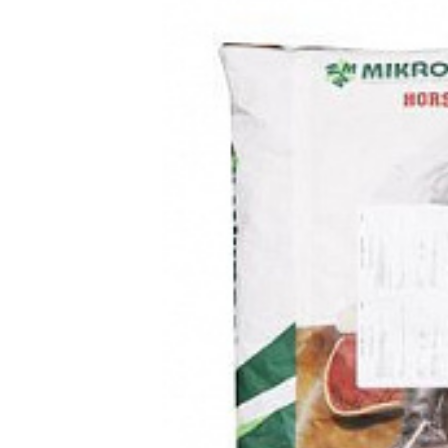
Mikrop ČEBÍN a.s.
37.26
EUR
Microp ló rizsk
42.
Kiegészítő takarmánykeverék sportlovak számára a felkészül
Vergleiche
Favori