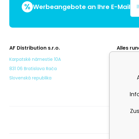
%
Werbeangebote an Ihre E-Mail
AF Distribution s.r.o.
Alles ru
Általáno
Karpatské námestie 10A
Odstoup
831 06 Bratislava Rača
Személy
Slovenská republika
Kézbesí
Inf
Zus