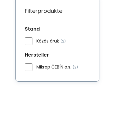
Filterprodukte
Stand
Közös áruk
(2)
Hersteller
Mikrop ČEBÍN a.s.
(2)