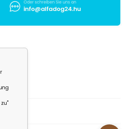
Oder schreiben Sie uns an
info@alfadog24.hu
r
rung
 zu"