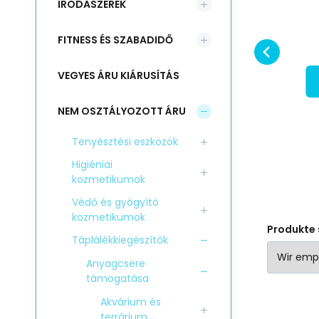
IRODASZEREK
T
RABATT
20kg
Kiegészítő
Ki
Vergleichen Sie
Favorit
takarmánykeverék lovak
ta
FITNESS ÉS SZABADIDŐ
IN DEN KORB
számára pihenőidőszakban
sp
és enyhe terhelés alatt, a
fe
VEGYES ÁRU KIÁRUSÍTÁS
felhasznált al
táp
NEM OSZTÁLYOZOTT ÁRU
Tenyésztési eszközök
Higiéniai
kozmetikumok
Védő és gyógyító
kozmetikumok
Produkte 
Táplálékkiegészítők
Anyagcsere
támogatása
Akvárium és
terrárium