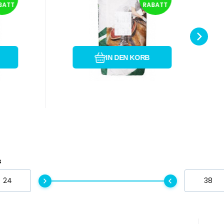
BATT
RABATT
20kg
Kiegészítő
ak
takarmánykeverék
kban
sportlovak számára a
e
Vergleichen Sie
Favorit
, a
felkészülési időszakban. A
IN DEN KORB
táp stabilizált rizskorp
s