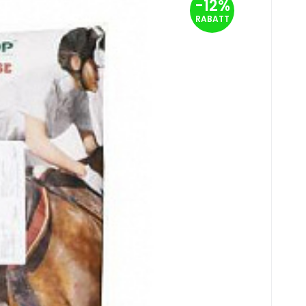
-12%
orpa 20kg
33
EUR
RABATT
ési időszakban. A táp stabilizált rizskorp
n Sie
t