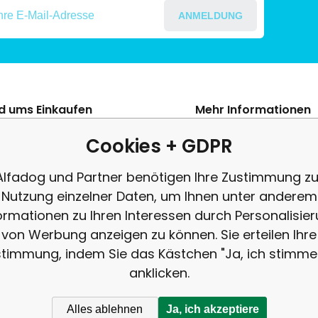
ANMELDUNG
nd ums Einkaufen
Mehr Informationen
s Szerződési Feltételek
Blog
Cookies + GDPR
ení od smlouvy
Beschwerde
Alfadog und Partner benötigen Ihre Zustimmung zu
es adatok védelme
Rezension
Nutzung einzelner Daten, um Ihnen unter anderem
tés
ormationen zu Ihren Interessen durch Personalisie
von Werbung anzeigen zu können. Sie erteilen Ihre
timmung, indem Sie das Kästchen "Ja, ich stimme
anklicken.
Alles ablehnen
Ja, ich akzeptiere