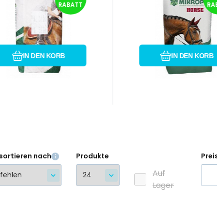
RABATT
RA
20kg
20kg
egészítő
Kiegészítő
karmánykeverék
takarmánykeverék lov
ortlovak számára a
számára pihenőidősza
Vergleichen Sie
Favorit
Vergleichen Si
Favorit
lkészülési időszakban. A
és enyhe terhelés alatt
IN DEN KORB
IN DEN KORB
 stabilizált rizskorp
felhasznált al
sortieren nach
Produkte
Prei
Auf
Lager