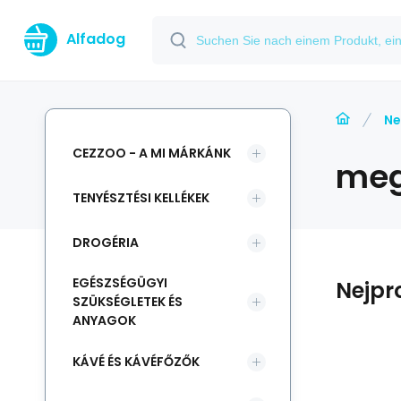
Alfadog
Ne
CEZZOO - A MI MÁRKÁNK
meg
TENYÉSZTÉSI KELLÉKEK
DROGÉRIA
EGÉSZSÉGÜGYI
Nejpr
SZÜKSÉGLETEK ÉS
ANYAGOK
KÁVÉ ÉS KÁVÉFŐZŐK
Anbietercode:
Code:
i700_146456
146456
Raktáron
%
Mikrop ČEBÍN a.s.
-12%
Mik
23.24
EUR
a
Microp Horse Relax
26.41
EUR