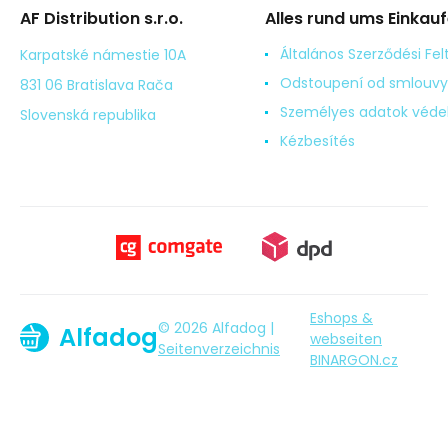
AF Distribution s.r.o.
Alles rund ums Einkau
Általános Szerződési Fel
Karpatské námestie 10A
Odstoupení od smlouvy
831 06 Bratislava Rača
Személyes adatok véd
Slovenská republika
Kézbesítés
Eshops &
© 2026 Alfadog |
Alfadog
webseiten
Seitenverzeichnis
BINARGON.cz