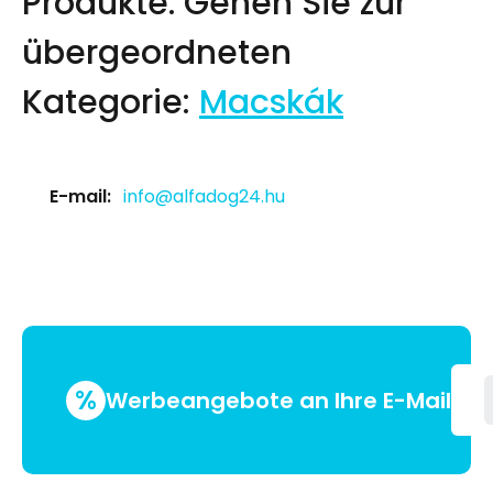
Produkte.
Gehen Sie zur
übergeordneten
Kategorie:
Macskák
E-mail:
info@alfadog24.hu
%
Werbeangebote an Ihre E-Mail