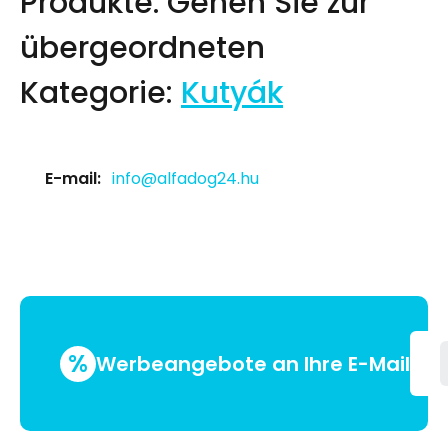
Produkte.
Gehen Sie zur
übergeordneten
Kategorie:
Kutyák
E-mail:
info@alfadog24.hu
%
Werbeangebote an Ihre E-Mail