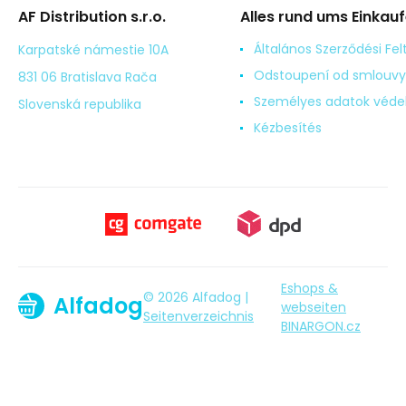
AF Distribution s.r.o.
Alles rund ums Einkau
Általános Szerződési Fel
Karpatské námestie 10A
Odstoupení od smlouvy
831 06 Bratislava Rača
Személyes adatok véd
Slovenská republika
Kézbesítés
Eshops &
© 2026 Alfadog |
Alfadog
webseiten
Seitenverzeichnis
BINARGON.cz