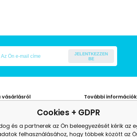
JELENTKEZZEN
BE
 vásárlásról
További információk
s Szerződési Feltételek
Blog
Cookies + GDPR
ení od smlouvy
panasz
dog és a partnerek az Ön beleegyezését kérik az 
es adatok védelme
Felülvizsgálat
adatok felhasználásához, hogy többek között az Ö
tés