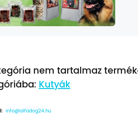
tegória nem tartalmaz termék
góriába:
Kutyák
:
info@alfadog24.hu