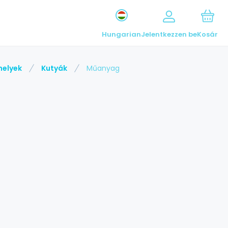
Hungarian
Jelentkezzen be
Kosár
helyek
Kutyák
Műanyag