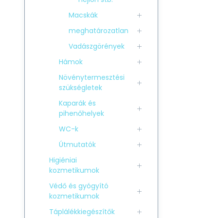
Macskák
meghatározatlan
Vadászgörények
Hámok
Növénytermesztési
szükségletek
Kaparák és
pihenőhelyek
WC-k
Útmutatók
Higiéniai
kozmetikumok
Védő és gyógyító
kozmetikumok
Táplálékkiegészítők