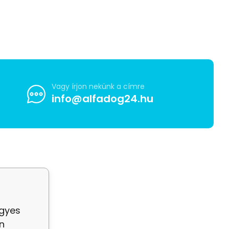
Vagy írjon nekünk a címre
info@alfadog24.hu
egyes
n