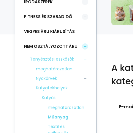
IRODASZEREK
FITNESS ÉS SZABADIDŐ
VEGYES ÁRU KIÁRUSÍTÁS
NEM OSZTÁLYOZOTT ÁRU
Tenyésztési eszközök
A ka
meghatározatlan
kate
Nyakörvek
Kutyafekhelyek
Kutyák
E-mail
meghatározatlan
Műanyag
Textil és
nejlon stb.