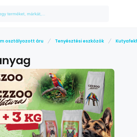
m osztályozott áru
Tenyésztési eszközök
Kutyafek
anyag