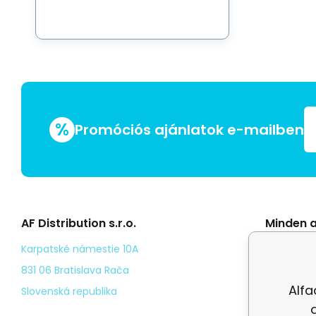
%
Promóciós ajánlatok e-mailben
AF Distribution s.r.o.
Minden a
Általáno
Karpatské námestie 10A
Odstoup
831 06 Bratislava Rača
Alfa
Személy
Slovenská republika
Kézbesí