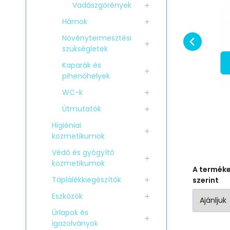
2 560
HUF
Rágcsáló párna
P
2 750
HUF
Vadászgörények
ÉNY
ENGEDMÉNY
STRIPE 43x28cm
Hasonlítsa össze
Kedvenc
rózsaszín
Hámok
KOSÁRBA
Növénytermesztési
szükségletek
Kaparák és
pihenőhelyek
WC-k
Útmutatók
Higiéniai
kozmetikumok
Védő és gyógyító
kozmetikumok
A termék
Táplálékkiegészítők
szerint
Eszközök
Űrlapok és
igazolványok