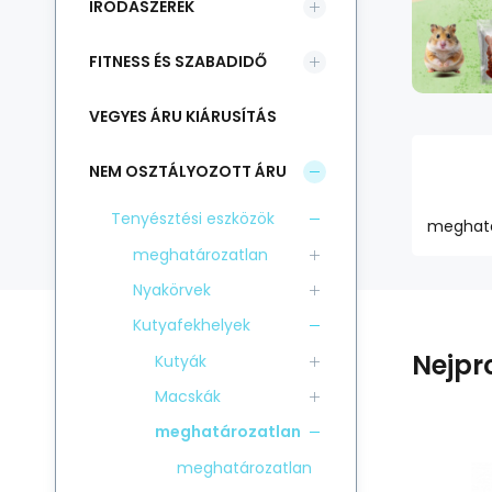
IRODASZEREK
FITNESS ÉS SZABADIDŐ
VEGYES ÁRU KIÁRUSÍTÁS
NEM OSZTÁLYOZOTT ÁRU
Tenyésztési eszközök
meghatá
meghatározatlan
Nyakörvek
Kutyafekhelyek
Nejpr
Kutyák
Macskák
meghatározatlan
meghatározatlan
Kód:
EAN:
Szál. kód:
i700_8592644181969
8592644181969
162569
Raktáron
%
O’lala Pets
-7%
O’l