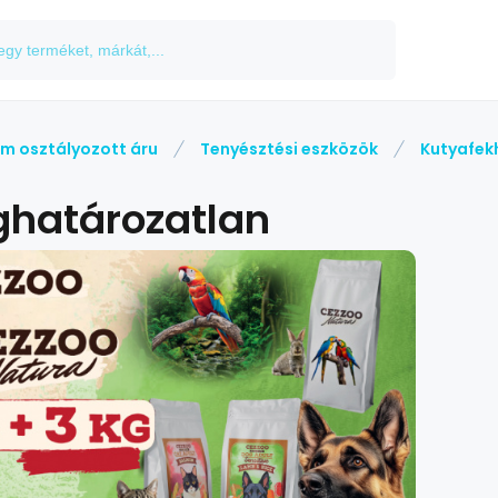
m osztályozott áru
Tenyésztési eszközök
Kutyafek
határozatlan