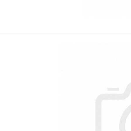
Kód
E
O’lala Pets
2 
Csíkos rágcs