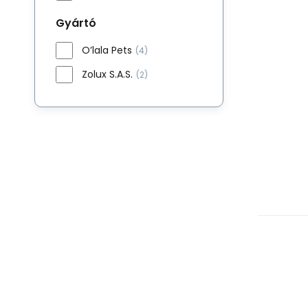
Gyártó
O’lala Pets
(4)
Zolux S.A.S.
(2)