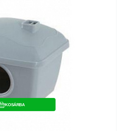
Hasonlítsa össze
Kedvenc
KOSÁRBA