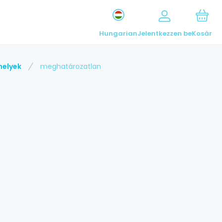
Hungarian
Jelentkezzen be
Kosár
helyek
meghatározatlan