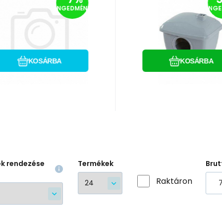
2 560
HUF
940
HUF
árna rágcsálóknak
Hörcsögház szü
2 750
HUF
1 340
HU
ENGEDMÉNY
ENGE
STRIPE 43x23cm
műanyag Zol
Műanyag ház rágcsáló
sárga
számára. Méretek:
110x140x110mm
Hasonlítsa össze
Kedvenc
Hasonlítsa össz
Kedvenc
KOSÁRBA
KOSÁRBA
ek rendezése
Termékek
Brut
Raktáron