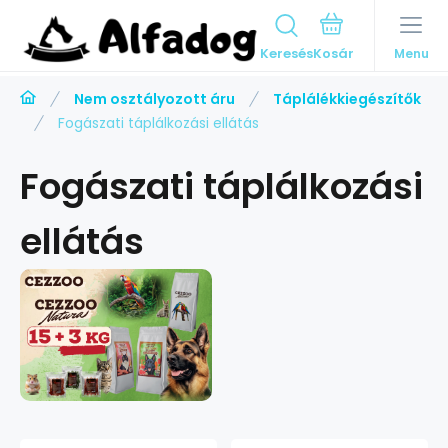
Keresés
Menu
Nem osztályozott áru
Táplálékkiegészítők
Fogászati táplálkozási ellátás
Fogászati táplálkozási
ellátás