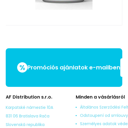
%
Promóciós ajánlatok e-mailben
AF Distribution s.r.o.
Minden a vásárlásról
Általános Szerződési Fel
Karpatské námestie 10A
Odstoupení od smlouvy
831 06 Bratislava Rača
Személyes adatok véd
Slovenská republika