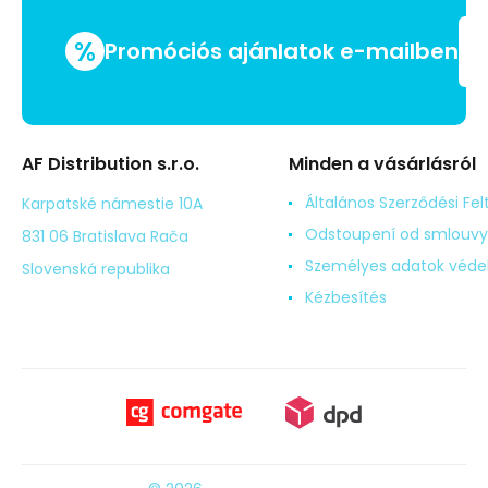
%
Promóciós ajánlatok e-mailben
AF Distribution s.r.o.
Minden a vásárlásról
Általános Szerződési Fel
Karpatské námestie 10A
Odstoupení od smlouvy
831 06 Bratislava Rača
Személyes adatok véd
Slovenská republika
Kézbesítés