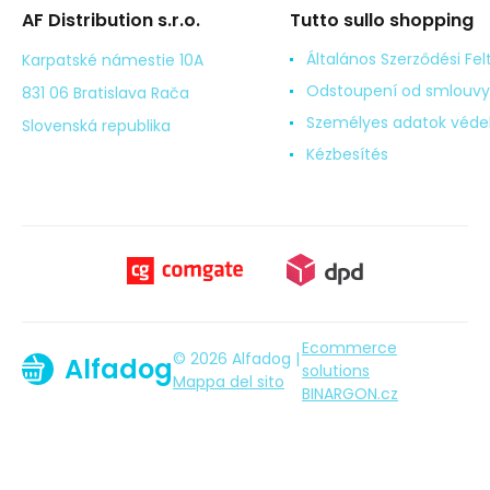
AF Distribution s.r.o.
Tutto sullo shopping
Általános Szerződési Fel
Karpatské námestie 10A
Odstoupení od smlouvy
831 06 Bratislava Rača
Személyes adatok véd
Slovenská republika
Kézbesítés
Ecommerce
© 2026 Alfadog |
Alfadog
solutions
Mappa del sito
BINARGON.cz