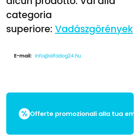
alcun prodotto.
Vai alla
categoria
superiore:
Vadászgörények
E-mail:
info@alfadog24.hu
%
Offerte promozionali alla tua emai