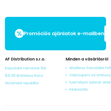
%
Promóciós ajánlatok e-mailben
AF Distribution s.r.o.
Minden a vásárlásról
Általános Szerződési Fel
Karpatské námestie 10A
Odstoupení od smlouvy
831 06 Bratislava Rača
Személyes adatok véd
Slovenská republika
Kézbesítés