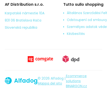
AF Distribution s.r.o.
Tutto sullo shopping
Általános Szerződési Fel
Karpatské námestie 10A
Odstoupení od smlouvy
831 06 Bratislava Rača
Személyes adatok véd
Slovenská republika
Kézbesítés
Ecommerce
© 2026 Alfadog |
Alfadog
solutions
Mappa del sito
BINARGON.cz