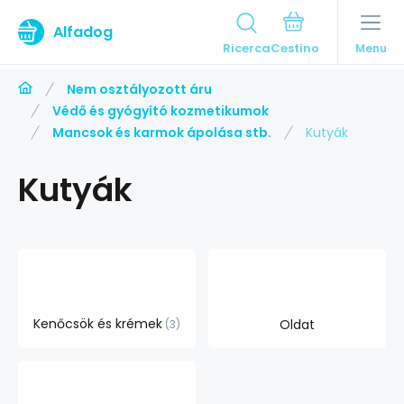
Alfadog
Ricerca
Menu
Nem osztályozott áru
Védő és gyógyító kozmetikumok
Mancsok és karmok ápolása stb.
Kutyák
Kutyák
Kenőcsök és krémek
Oldat
3