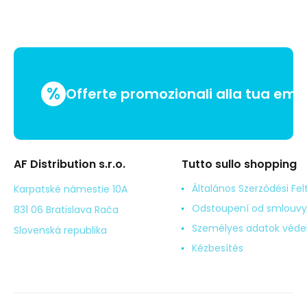
%
Offerte promozionali alla tua emai
AF Distribution s.r.o.
Tutto sullo shopping
Általános Szerződési Fel
Karpatské námestie 10A
Odstoupení od smlouvy
831 06 Bratislava Rača
Személyes adatok véd
Slovenská republika
Kézbesítés