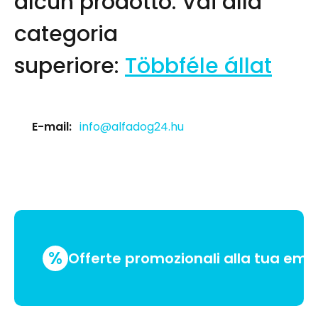
alcun prodotto.
Vai alla
categoria
superiore:
Többféle állat
E-mail:
info@alfadog24.hu
%
Offerte promozionali alla tua emai