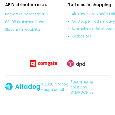
AF Distribution s.r.o.
Tutto sullo shopping
Általános Szerződési Fel
Karpatské námestie 10A
Odstoupení od smlouvy
831 06 Bratislava Rača
Személyes adatok véd
Slovenská republika
Kézbesítés
Ecommerce
© 2026 Alfadog |
Alfadog
solutions
Mappa del sito
BINARGON.cz