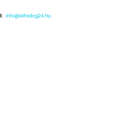
:
info@alfadog24.hu