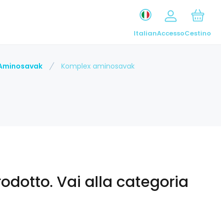
Italian
Accesso
Cestino
Aminosavak
Komplex aminosavak
odotto.
Vai alla categoria