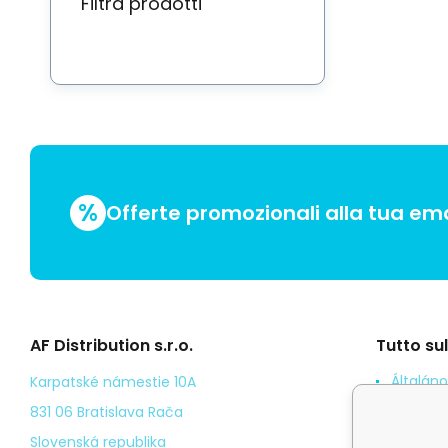
Filtra prodotti
%
Offerte promozionali alla tua ema
AF Distribution s.r.o.
Tutto su
Általáno
Karpatské námestie 10A
Odstoup
831 06 Bratislava Rača
Személy
Slovenská republika