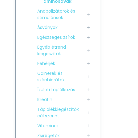
aminosavak
Anabolizátorok és
stimulánsok
Ásványok
Egészséges zsírok
Egyéb étrend-
kiegészítők
Fehérjék
Gainerek és
szénhidrátok
Ízületi táplálkozás
Kreatin
Táplálékkiegészítők
cél szerint
Vitaminok
Zsírégetők