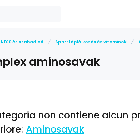
TNESS és szabadidő
Sporttáplálkozás és vitaminok
plex aminosavak
ategoria non contiene alcun pr
riore:
Aminosavak