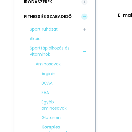
IRODASZEREK
E-mail
FITNESS ÉS SZABADIDŐ
Sport ruházat
Akció
Sporttáplálkozás és
vitaminok
Aminosavak
Arginin
BCAA
EAA
Egyéb
aminosavak
Glutamin
Komplex