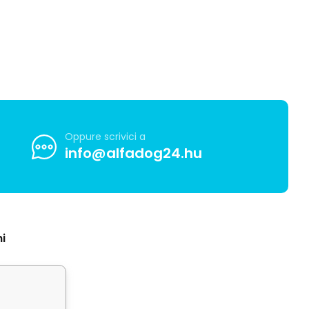
Oppure scrivici a
info@alfadog24.hu
i