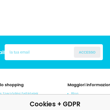
il
ACCESSO
llo shopping
Maggiori informazion
s Szerződési Feltételek
Blog
ení od smlouvy
Denuncia
Cookies + GDPR
es adatok védelme
revisione