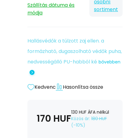
osobní
Szállítás dátuma és
sortiment
módja
Hallásvédők a túlzott zaj ellen. a
formázható, dugaszolható védők puha,
nedvességálló PU-habból ké
bővebben
Kedvenc
Hasonlítsa össze
130
HUF
ÁFA nélkül
170
HUF
Közös ár:
180
HUF
(-
10
%)