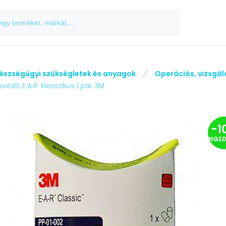
észségügyi szükségletek és anyagok
Operációs, vizsgá
svédő E.A.R. Klasszikus 1 pár 3M
-
1
ENGE