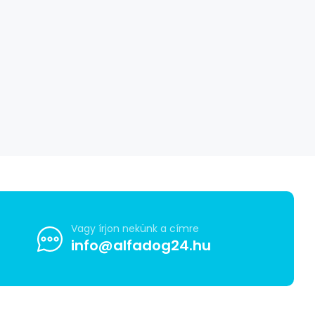
Vagy írjon nekünk a címre
info@alfadog24.hu