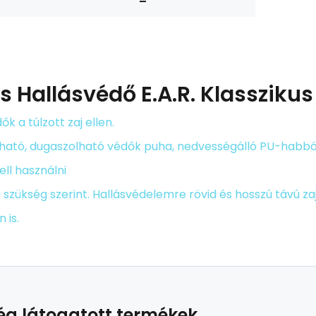
ás
Hallásvédő E.A.R. Klasszikus
ők a túlzott zaj ellen.
ható, dugaszolható védők puha, nedvességálló PU-habból 
ll használni
 szükség szerint. Hallásvédelemre rövid és hosszú távú za
 is.
g látogatott termékek