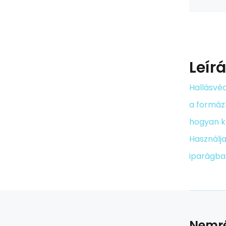
Leír
Hallásvéd
a formáz
hogyan ke
Használja
iparágban
Nemré