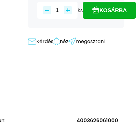
ks
KOSÁRBA
Kérdés
néz
megosztani
n:
4003626061000