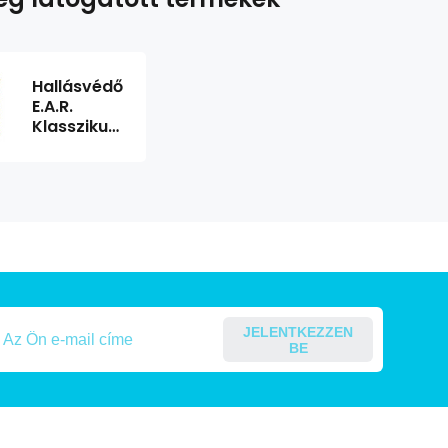
Hallásvédő
E.A.R.
Klasszikus
1 pár 3M
JELENTKEZZEN
BE