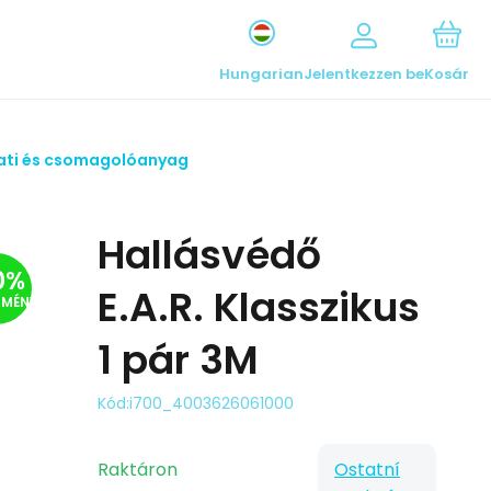
Hungarian
Jelentkezzen be
Kosár
lati és csomagolóanyag
Hallásvédő
0
%
E.A.R. Klasszikus
DMÉNY
1 pár 3M
Kód:
i700_4003626061000
Raktáron
Ostatní