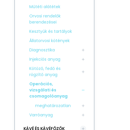
Műtéti alátétek
Orvosi rendelők
berendezései
Kesztyűk és tartályok
Állatorvosi kötények
Diagnosztika
Injekciós anyag
Kötöző, fedő és
rögzítő anyag
Operációs,
vizsgálati és
csomagolóanyag
meghatározatlan
Varróanyag
KÁVÉ ÉS KÁVÉFŐZŐK