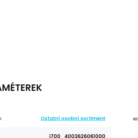
AMÉTEREK
:
Ostatní osobní sortiment
ea
i700_4003626061000